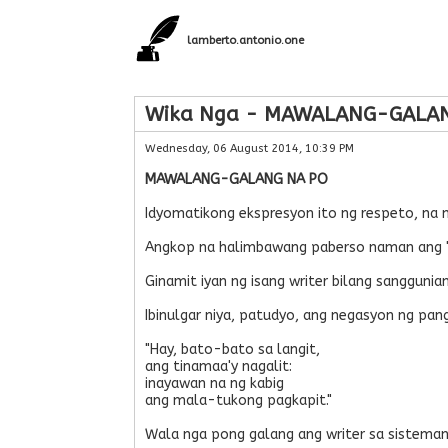
lamberto.antonio.one
Wika Nga - MAWALANG-GALA
Wednesday, 06 August 2014, 10:39 PM
MAWALANG-GALANG NA PO
Idyomatikong ekspresyon ito ng respeto, na
Angkop na halimbawang paberso naman ang "
Ginamit iyan ng isang writer bilang sanggunia
Ibinulgar niya, patudyo, ang negasyon ng pang
"Hay, bato-bato sa langit,
ang tinamaa'y nagalit:
inayawan na ng kabig
ang mala-tukong pagkapit."
Wala nga pong galang ang writer sa sisteman