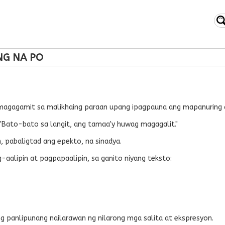
NG NA PO
 magagamit sa malikhaing paraan upang ipagpauna ang mapanuring d
Bato-bato sa langit, ang tamaa'y huwag magagalit."
n, pabaligtad ang epekto, na sinadya.
-aalipin at pagpapaalipin, sa ganito niyang teksto:
g panlipunang nailarawan ng nilarong mga salita at ekspresyon.