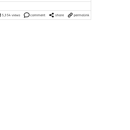
5,354 views
comment
share
permalink