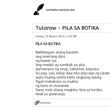
lamberto.antonio.one
Tularaw - PILA SA BOTIKA
Friday, 21 March 2014, 4:53 PM
PILA SA BOTIKA
Nahihirapan silang basahin
ang resetang dala
ng bawat isa.
Ang madali ay sumiksik sa pila,
dumampot ng sirup, tabletas, kapsula.
Sa pag-uwi, iniisip daw nila ang layo ng lalaka
wala muling natira kahit singkong duling.
Agad mababasa sa mukha
ng bata at matanda:
Sana, muli silang magkita-kita sa botika,
hindi sa punerarya.
tularaw