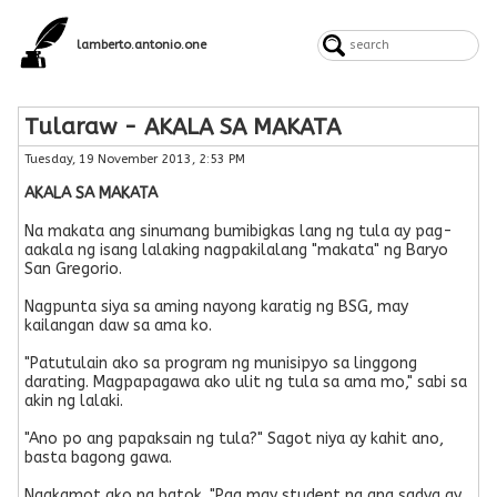
lamberto.antonio.one
Tularaw - AKALA SA MAKATA
Tuesday, 19 November 2013, 2:53 PM
AKALA SA MAKATA
Na makata ang sinumang bumibigkas lang ng tula ay pag-
aakala ng isang lalaking nagpakilalang "makata" ng Baryo
San Gregorio.
Nagpunta siya sa aming nayong karatig ng BSG, may
kailangan daw sa ama ko.
"Patutulain ako sa program ng munisipyo sa linggong
darating. Magpapagawa ako ulit ng tula sa ama mo," sabi sa
akin ng lalaki.
"Ano po ang papaksain ng tula?" Sagot niya ay kahit ano,
basta bagong gawa.
Nagkamot ako ng batok. "Pag may student na ang sadya ay