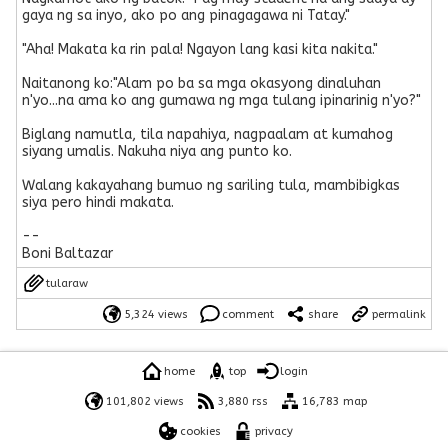
gaya ng sa inyo, ako po ang pinagagawa ni Tatay."
"Aha! Makata ka rin pala! Ngayon lang kasi kita nakita."
Naitanong ko:"Alam po ba sa mga okasyong dinaluhan
n'yo...na ama ko ang gumawa ng mga tulang ipinarinig n'yo?"
Biglang namutla, tila napahiya, nagpaalam at kumahog
siyang umalis. Nakuha niya ang punto ko.
Walang kakayahang bumuo ng sariling tula, mambibigkas
siya pero hindi makata.
--
Boni Baltazar
tularaw
5,324 views
comment
share
permalink
home
top
login
101,802 views
3,880 rss
16,783 map
cookies
privacy