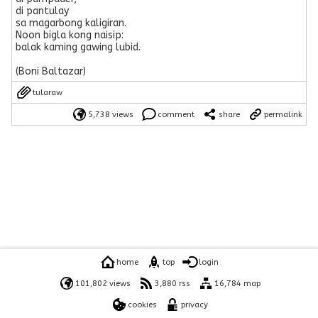
di pantulay
sa magarbong kaligiran.
Noon bigla kong naisip:
balak kaming gawing lubid.
(Boni Baltazar)
tularaw
5,738 views
comment
share
permalink
home
top
login
101,802 views
3,880 rss
16,784 map
cookies
privacy