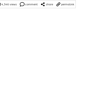
4,546 views
comment
share
permalink