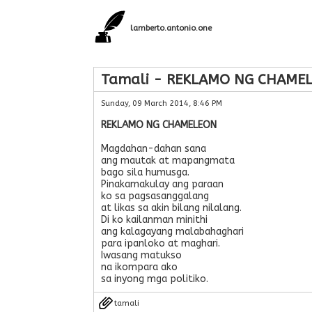
lamberto.antonio.one
Tamali - REKLAMO NG CHAME
Sunday, 09 March 2014, 8:46 PM
REKLAMO NG CHAMELEON
Magdahan-dahan sana
ang mautak at mapangmata
bago sila humusga.
Pinakamakulay ang paraan
ko sa pagsasanggalang
at likas sa akin bilang nilalang.
Di ko kailanman minithi
ang kalagayang malabahaghari
para ipanloko at maghari.
Iwasang matukso
na ikompara ako
sa inyong mga politiko.
tamali