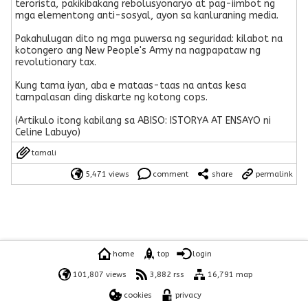
terorista, pakikibakang rebolusyonaryo at pag-iimbot ng
mga elementong anti-sosyal, ayon sa kanluraning media.
Pakahulugan dito ng mga puwersa ng seguridad: kilabot na
kotongero ang New People's Army na nagpapataw ng
revolutionary tax.
Kung tama iyan, aba e mataas-taas na antas kesa
tampalasan ding diskarte ng kotong cops.
(Artikulo itong kabilang sa ABISO: ISTORYA AT ENSAYO ni
Celine Labuyo)
tamali
5,471 views
comment
share
permalink
home
top
login
101,807 views
3,882 rss
16,791 map
cookies
privacy