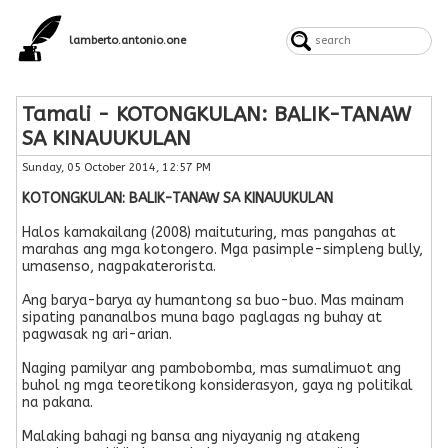
lamberto.antonio.one
Tamali - KOTONGKULAN: BALIK-TANAW
SA KINAUUKULAN
Sunday, 05 October 2014, 12:57 PM
KOTONGKULAN: BALIK-TANAW SA KINAUUKULAN
Halos kamakailang (2008) maituturing, mas pangahas at
marahas ang mga kotongero. Mga pasimple-simpleng bully,
umasenso, nagpakaterorista.
Ang barya-barya ay humantong sa buo-buo. Mas mainam
sipating pananalbos muna bago paglagas ng buhay at
pagwasak ng ari-arian.
Naging pamilyar ang pambobomba, mas sumalimuot ang
buhol ng mga teoretikong konsiderasyon, gaya ng politikal
na pakana.
Malaking bahagi ng bansa ang niyayanig ng atakeng