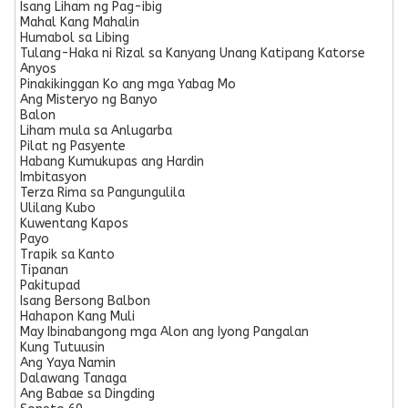
Isang Liham ng Pag-ibig
Mahal Kang Mahalin
Humabol sa Libing
Tulang-Haka ni Rizal sa Kanyang Unang Katipang Katorse
Anyos
Pinakikinggan Ko ang mga Yabag Mo
Ang Misteryo ng Banyo
Balon
Liham mula sa Anlugarba
Pilat ng Pasyente
Habang Kumukupas ang Hardin
Imbitasyon
Terza Rima sa Pangungulila
Ulilang Kubo
Kuwentang Kapos
Payo
Trapik sa Kanto
Tipanan
Pakitupad
Isang Bersong Balbon
Hahapon Kang Muli
May Ibinabangong mga Alon ang Iyong Pangalan
Kung Tutuusin
Ang Yaya Namin
Dalawang Tanaga
Ang Babae sa Dingding