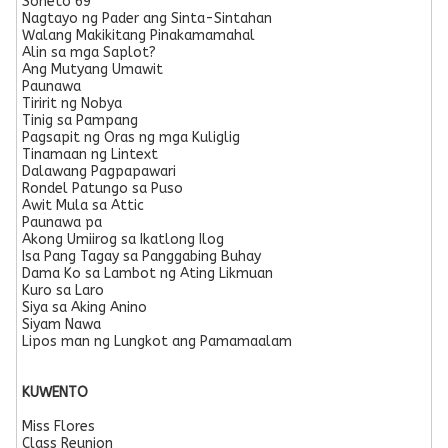
Soneto 69
Nagtayo ng Pader ang Sinta-Sintahan
Walang Makikitang Pinakamamahal
Alin sa mga Saplot?
Ang Mutyang Umawit
Paunawa
Tiririt ng Nobya
Tinig sa Pampang
Pagsapit ng Oras ng mga Kuliglig
Tinamaan ng Lintext
Dalawang Pagpapawari
Rondel Patungo sa Puso
Awit Mula sa Attic
Paunawa pa
Akong Umiirog sa Ikatlong Ilog
Isa Pang Tagay sa Panggabing Buhay
Dama Ko sa Lambot ng Ating Likmuan
Kuro sa Laro
Siya sa Aking Anino
Siyam Nawa
Lipos man ng Lungkot ang Pamamaalam
KUWENTO
Miss Flores
Class Reunion