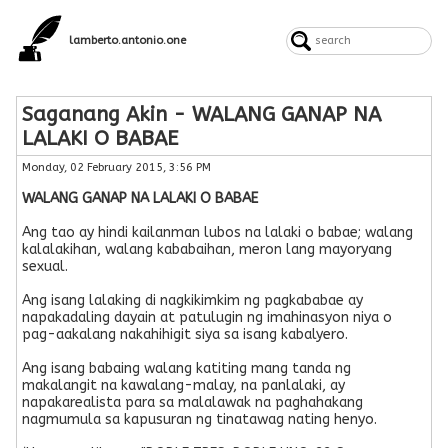
lamberto.antonio.one
Saganang Akin - WALANG GANAP NA
LALAKI O BABAE
Monday, 02 February 2015, 3:56 PM
WALANG GANAP NA LALAKI O BABAE
Ang tao ay hindi kailanman lubos na lalaki o babae; walang
kalalakihan, walang kababaihan, meron lang mayoryang
sexual.
Ang isang lalaking di nagkikimkim ng pagkababae ay
napakadaling dayain at patulugin ng imahinasyon niya o
pag-aakalang nakahihigit siya sa isang kabalyero.
Ang isang babaing walang katiting mang tanda ng
makalangit na kawalang-malay, na panlalaki, ay
napakarealista para sa malalawak na paghahakang
nagmumula sa kapusuran ng tinatawag nating henyo.