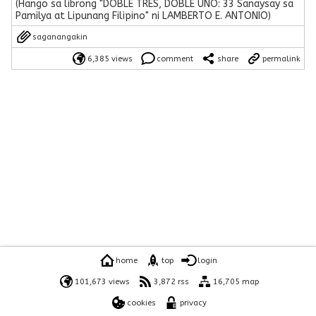
(Hango sa librong "DOBLE TRES, DOBLE UNO: 33 Sanaysay sa
Pamilya at Lipunang Filipino" ni LAMBERTO E. ANTONIO)
saganangakin
6,385 views
comment
share
permalink
home
top
login
101,673 views
3,872 rss
16,705 map
cookies
privacy