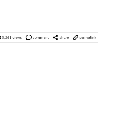
5,261 views
comment
share
permalink