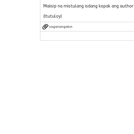
Maiisip na mistulang isdang kapak ang author
(Itutuloy)
saganangakin