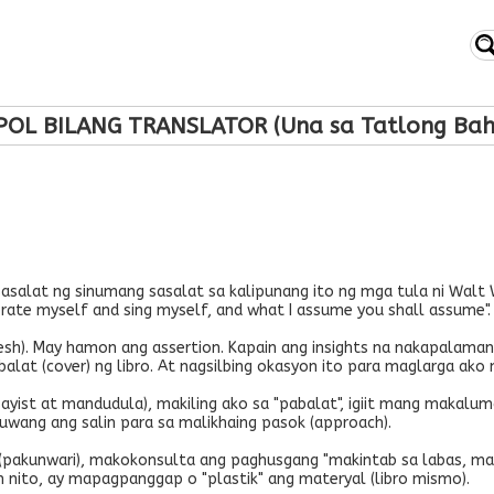
POL BILANG TRANSLATOR (Una sa Tatlong Bah
asasalat ng sinumang sasalat sa kalipunang ito ng mga tula ni Walt
lebrate myself and sing myself, and what I assume you shall assume".
flesh). May hamon ang assertion. Kapain ang insights na nakapalama
balat (cover) ng libro. At nagsilbing okasyon ito para maglarga ako
ayist at mandudula), makiling ako sa "pabalat", igiit mang makaluma,
uwang ang salin para sa malikhaing pasok (approach).
pakunwari), makokonsulta ang paghusgang "makintab sa labas, mab
n nito, ay mapagpanggap o "plastik" ang materyal (libro mismo).