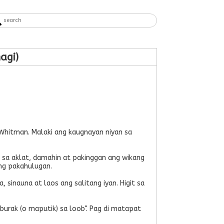
agi)
 Whitman. Malaki ang kaugnayan niyan sa
n sa aklat, damahin at pakinggan ang wikang
 ng pakahulugan.
 sinauna at laos ang salitang iyan. Higit sa
urak (o maputik) sa loob". Pag di matapat