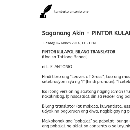
lamberto.antonio.one
Saganang Akin - PINTOR KULA
Tuesday, 04 March 2014, 11:21 PM
PINTOR KULAPOL BILANG TRANSLATOR
(Una sa Tatlong Bahagi)
ni L. E. ANTONIO
Hindi libro ang "Leaves of Grass"; tao ang m
selebrasyon niya ng "I" (hindi pronoun): "I ce
Isa itong version ng salitang naging laman (
nakalimbag. Ipinasasalat din sa reader ang pa
Bilang translator (at makata, kuwentista, ess
udyok na paglaruan ang diwa, nagbibigay ng p
Maikokonek ang "pabalat" sa pabalat-bunga (
ang pabalat ng aklat sa contents o sa layuni