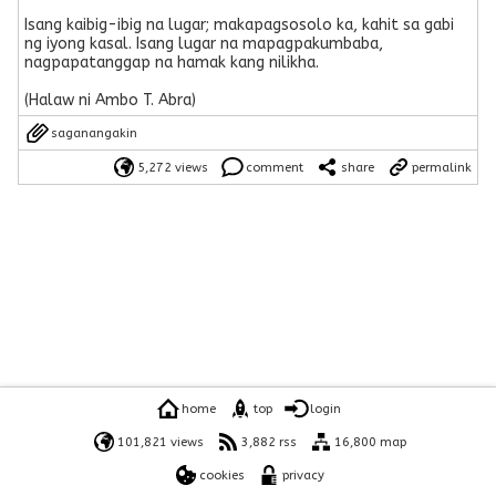
Isang kaibig-ibig na lugar; makapagsosolo ka, kahit sa gabi
ng iyong kasal. Isang lugar na mapagpakumbaba,
nagpapatanggap na hamak kang nilikha.
(Halaw ni Ambo T. Abra)
saganangakin
5,272 views
comment
share
permalink
home
top
login
101,821 views
3,882 rss
16,800 map
cookies
privacy