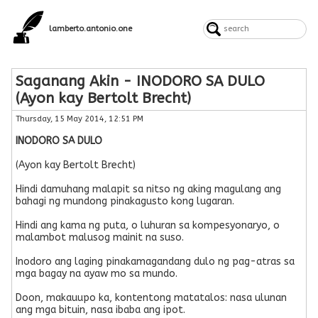
lamberto.antonio.one
Saganang Akin - INODORO SA DULO
(Ayon kay Bertolt Brecht)
Thursday, 15 May 2014, 12:51 PM
INODORO SA DULO
(Ayon kay Bertolt Brecht)
Hindi damuhang malapit sa nitso ng aking magulang ang
bahagi ng mundong pinakagusto kong lugaran.
Hindi ang kama ng puta, o luhuran sa kompesyonaryo, o
malambot malusog mainit na suso.
Inodoro ang laging pinakamagandang dulo ng pag-atras sa
mga bagay na ayaw mo sa mundo.
Doon, makauupo ka, kontentong matatalos: nasa ulunan
ang mga bituin, nasa ibaba ang ipot.