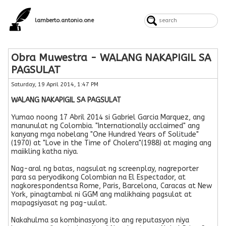
lamberto.antonio.one
Obra Muwestra - WALANG NAKAPIGIL SA
PAGSULAT
Saturday, 19 April 2014, 1:47 PM
WALANG NAKAPIGIL SA PAGSULAT
Yumao noong 17 Abril 2014 si Gabriel Garcia Marquez, ang
manunulat ng Colombia. "Internationally acclaimed" ang
kanyang mga nobelang "One Hundred Years of Solitude"
(1970) at "Love in the Time of Cholera"(1988) at maging ang
maiikling katha niya.
Nag-aral ng batas, nagsulat ng screenplay, nagreporter
para sa peryodikong Colombian na El Espectador, at
nagkorespondentsa Rome, Paris, Barcelona, Caracas at New
York, pinagtambal ni GGM ang malikhaing pagsulat at
mapagsiyasat ng pag-uulat.
Nakahulma sa kombinasyong ito ang reputasyon niya