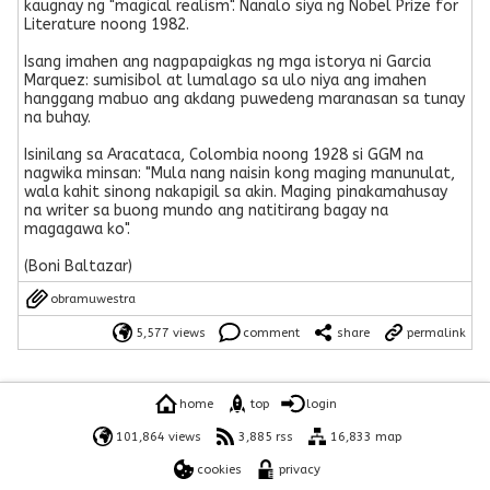
kaugnay ng "magical realism". Nanalo siya ng Nobel Prize for
Literature noong 1982.
Isang imahen ang nagpapaigkas ng mga istorya ni Garcia
Marquez: sumisibol at lumalago sa ulo niya ang imahen
hanggang mabuo ang akdang puwedeng maranasan sa tunay
na buhay.
Isinilang sa Aracataca, Colombia noong 1928 si GGM na
nagwika minsan: "Mula nang naisin kong maging manunulat,
wala kahit sinong nakapigil sa akin. Maging pinakamahusay
na writer sa buong mundo ang natitirang bagay na
magagawa ko".
(Boni Baltazar)
obramuwestra
5,577 views
comment
share
permalink
home
top
login
101,864 views
3,885 rss
16,833 map
cookies
privacy