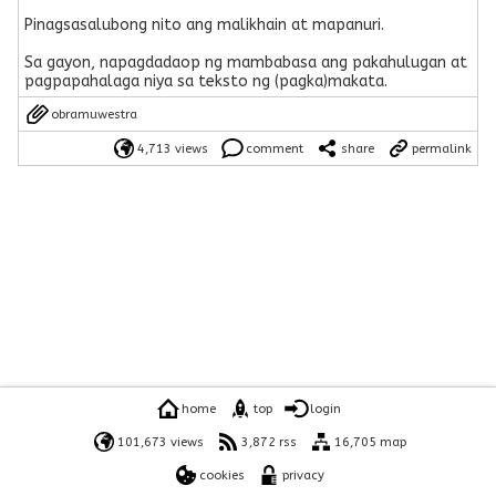
Pinagsasalubong nito ang malikhain at mapanuri.
Sa gayon, napagdadaop ng mambabasa ang pakahulugan at
pagpapahalaga niya sa teksto ng (pagka)makata.
obramuwestra
4,713 views
comment
share
permalink
home
top
login
101,673 views
3,872 rss
16,705 map
cookies
privacy