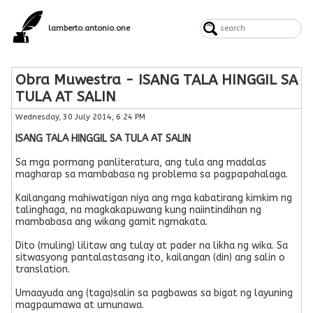
lamberto.antonio.one
Obra Muwestra - ISANG TALA HINGGIL SA
TULA AT SALIN
Wednesday, 30 July 2014, 6:24 PM
ISANG TALA HINGGIL SA TULA AT SALIN
Sa mga pormang panliteratura, ang tula ang madalas
magharap sa mambabasa ng problema sa pagpapahalaga.
Kailangang mahiwatigan niya ang mga kabatirang kimkim ng
talinghaga, na magkakapuwang kung naiintindihan ng
mambabasa ang wikang gamit ngmakata.
Dito (muling) lilitaw ang tulay at pader na likha ng wika. Sa
sitwasyong pantalastasang ito, kailangan (din) ang salin o
translation.
Umaayuda ang (taga)salin sa pagbawas sa bigat ng layuning
magpaumawa at umunawa.