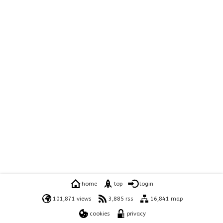
home
top
login
101,871 views
3,885 rss
16,841 map
cookies
privacy