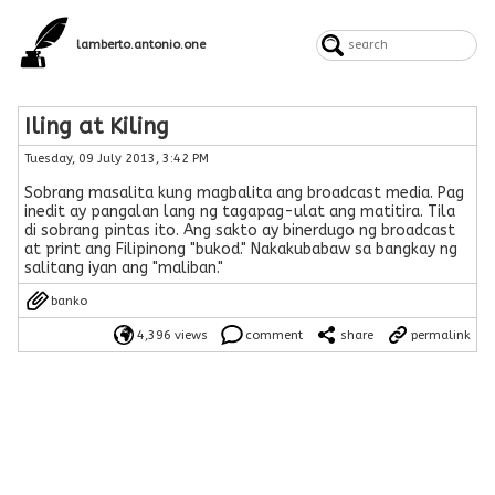
lamberto.antonio.one
Iling at Kiling
Tuesday, 09 July 2013, 3:42 PM
Sobrang masalita kung magbalita ang broadcast media. Pag
inedit ay pangalan lang ng tagapag-ulat ang matitira. Tila
di sobrang pintas ito. Ang sakto ay binerdugo ng broadcast
at print ang Filipinong "bukod." Nakakubabaw sa bangkay ng
salitang iyan ang "maliban."
banko
4,396 views
comment
share
permalink