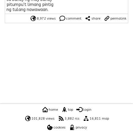
pitumpu't limang pintig
ng tulang nawawaan.
8,972 views
comment
share
permalink
home
top
login
101,828 views
3,882 rss
16,811 map
cookies
privacy