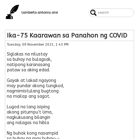
lamberto.antonio.one
Ika-75 Kaarawan sa Panahon ng COVID
Tuesday, 09 November 2021, 1:45 PM
Siglakas na nilustay
sa buhay na bulagsak,
natipong karanasang
pataw sa aking edad.
Gayak at lakad ngayong
may pundar akong tungkod,
nagmimistulang bugtong
na mailap ang sagot.
Lugod na lang isiping
akong pitumpu't lima,
nagkukusang bilangin
ang nalagas na hibla
Ng buhok kong nasampid
sa buhay ng may buhay--