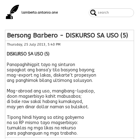
lamberto.antonio.one
Bersong Barbero - DISKURSO SA USO (5)
Thursday, 25 July 2013, 5:40 PM
DISKURSO SA USO (5)
Panapaghihigpit tayo ng sinturon
sapagkat ang bansa'y tila basyong bayong;
mag-export ng lakas, diskarte't propesyon
ang panghimok bilang ultimong solusyon.
Mag-abroad ang uso, mangibang-lupalop,
doon magserbisyo kahit mabusabos;
di bale raw sakal habang kumakayod,
may yen dinar dollar naman sa bulsikot.
Tipong hindi hiyang sa ating gobyerno
na sa RP mismo tayo magserbisyo:
tumuklas ng mga likas na rekurso
para paghanguan ng mga trabaho.