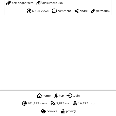
bersongbarbero
diskursosauso
6,468 views
comment
share
permalink
home
top
login
101,719 views
3,874 rss
16,732 map
cookies
privacy